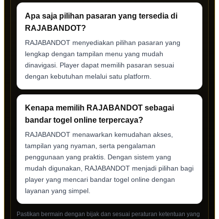
Apa saja pilihan pasaran yang tersedia di
RAJABANDOT?
RAJABANDOT menyediakan pilihan pasaran yang
lengkap dengan tampilan menu yang mudah
dinavigasi. Player dapat memilih pasaran sesuai
dengan kebutuhan melalui satu platform.
Kenapa memilih RAJABANDOT sebagai
bandar togel online terpercaya?
RAJABANDOT menawarkan kemudahan akses,
tampilan yang nyaman, serta pengalaman
penggunaan yang praktis. Dengan sistem yang
mudah digunakan, RAJABANDOT menjadi pilihan bagi
player yang mencari bandar togel online dengan
layanan yang simpel.
Pastikan bermain dengan bijak dan sesuai peraturan ketentuan yang