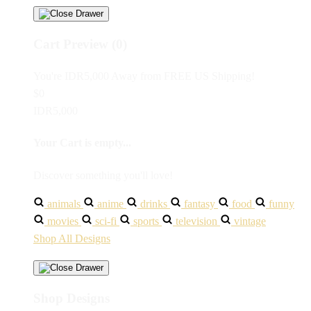
Cart Preview (0)
You're
IDR5,000
Away from
FREE US Shipping!
$0
IDR5,000
Your Cart is empty...
Discover something you'll love!
animals
anime
drinks
fantasy
food
funny
movies
sci-fi
sports
television
vintage
Shop All Designs
Shop Designs