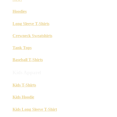
Hoodies
Long Sleeve T-Shirts
Crewneck Sweatshirts
Tank Tops
Baseball T-Shirts
Kids Apparel
Kids T-Shirts
Kids Hoodie
Kids Long Sleeve T-Shirt