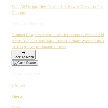
Shop All Designs
New Tees on Sale
Newest Designers
Tag
Directory
Artist Collections
Featured Designers
Artists to Watch
Creators to Watch
AAPI
Artists
BIPOC Artists
Black Artists
Celebrate Women Artists
LGBTQIA Artists
Ukrainian Artists
Back To Menu
Adult Apparel
T-Shirts
Shorts
New!