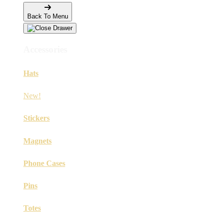
Back To Menu
Accessories
Hats
New!
Stickers
Magnets
Phone Cases
Pins
Totes