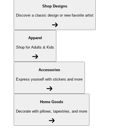
Shop Designs
Discover a classic design or new favorite artist
Apparel
Shop for Adults & Kids
Accessories
Express yourself with stickers and more
Home Goods
Decorate with pillows, tapestries, and more