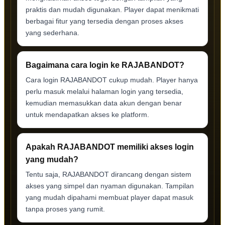
praktis dan mudah digunakan. Player dapat menikmati
berbagai fitur yang tersedia dengan proses akses
yang sederhana.
Bagaimana cara login ke RAJABANDOT?
Cara login RAJABANDOT cukup mudah. Player hanya
perlu masuk melalui halaman login yang tersedia,
kemudian memasukkan data akun dengan benar
untuk mendapatkan akses ke platform.
Apakah RAJABANDOT memiliki akses login
yang mudah?
Tentu saja, RAJABANDOT dirancang dengan sistem
akses yang simpel dan nyaman digunakan. Tampilan
yang mudah dipahami membuat player dapat masuk
tanpa proses yang rumit.