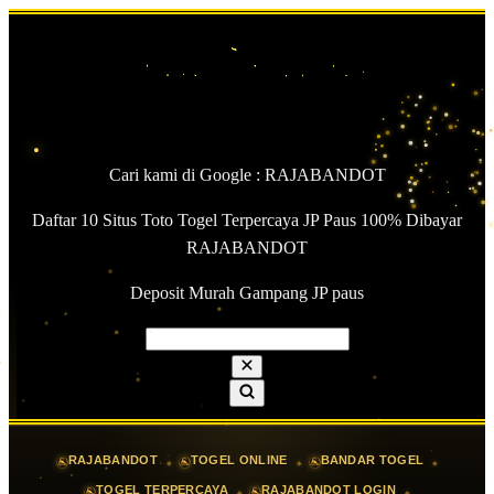
Cari kami di Google : RAJABANDOT
Daftar 10 Situs Toto Togel Terpercaya JP Paus 100% Dibayar
RAJABANDOT
Deposit Murah Gampang JP paus
RAJABANDOT
TOGEL ONLINE
BANDAR TOGEL
TOGEL TERPERCAYA
RAJABANDOT LOGIN